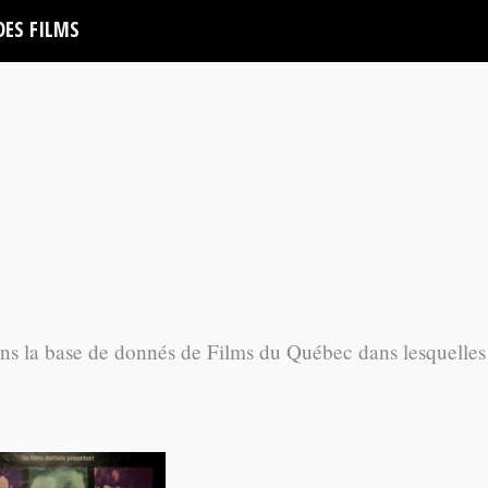
DES FILMS
ans la base de donnés de Films du Québec dans lesquelles