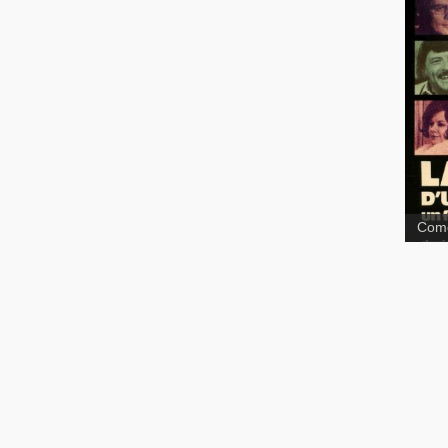
La V
Bern
Mâl
bûc
Comé