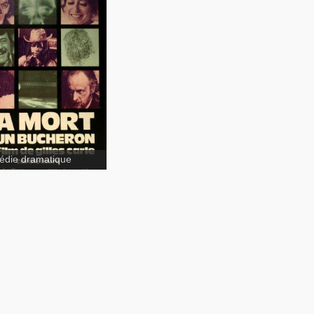
raie nature de
adette
Les
es
La Mort d'un
heron
die dramatique