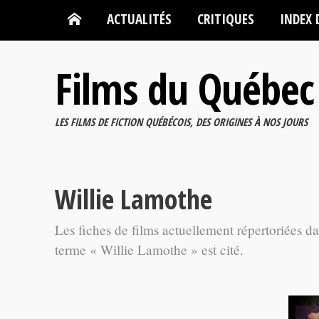
ACTUALITÉS
CRITIQUES
INDEX 
Films du Québec
LES FILMS DE FICTION QUÉBÉCOIS, DES ORIGINES À NOS JOURS
Willie Lamothe
Les fiches de films actuellement répertoriées d
terme « Willie Lamothe » est cité.