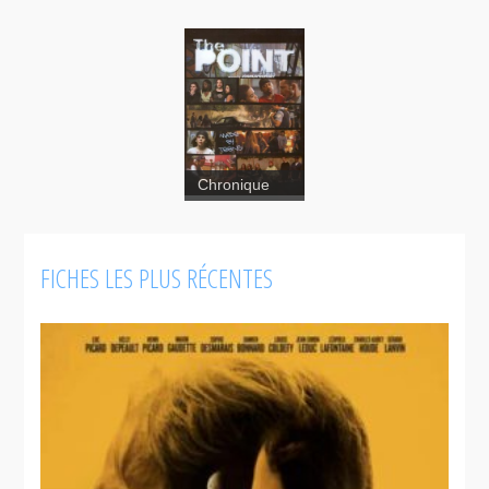
The Point
Chronique
FICHES LES PLUS RÉCENTES
Welcome to
The Point :
Hang on for
a wild ride!