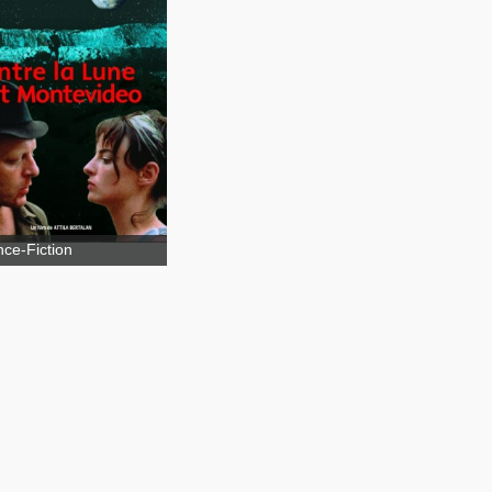
ween the Moon and
tevideo
nce-Fiction