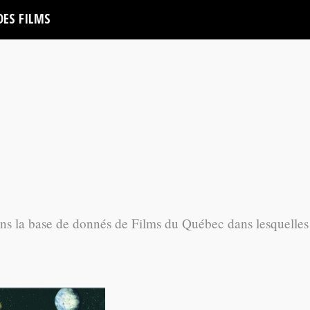
DES FILMS
ans la base de donnés de Films du Québec dans lesquelles