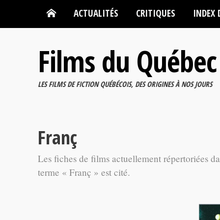
ACTUALITÉS
CRITIQUES
INDEX 
Films du Québec
LES FILMS DE FICTION QUÉBÉCOIS, DES ORIGINES À NOS JOURS
Franç
Les fiches de films actuellement répertoriées d
terme « Franç » est cité.