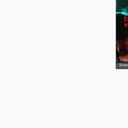
Bet
Mon
Scie