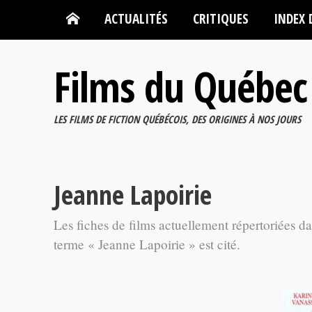
ACTUALITÉS
CRITIQUES
INDEX 
Films du Québec
LES FILMS DE FICTION QUÉBÉCOIS, DES ORIGINES À NOS JOURS
Jeanne Lapoirie
Les fiches de films actuellement répertoriées d
terme « Jeanne Lapoirie » est cité.