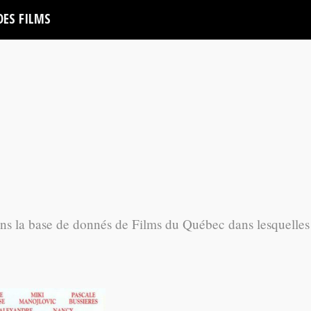
DES FILMS
ans la base de donnés de Films du Québec dans lesquelles