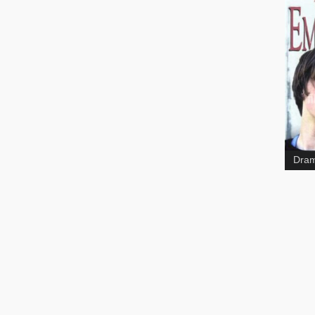
moi
Dram