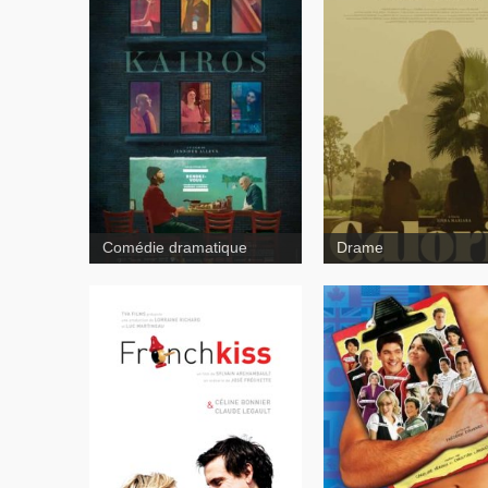
Comédie dramatique
Drame
À vo
French Kiss