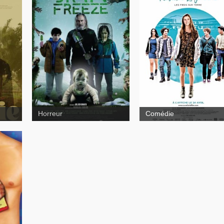
Aurélie Laflamme - Les
pieds sur terre
Lucidité passagère
Horreur
Comédie
s