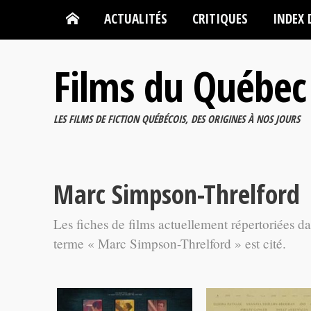
ACTUALITÉS
CRITIQUES
INDEX 
Films du Québec
LES FILMS DE FICTION QUÉBÉCOIS, DES ORIGINES À NOS JOURS
Marc Simpson-Threlford
Les fiches de films actuellement répertoriées d
terme « Marc Simpson-Threlford » est cité.