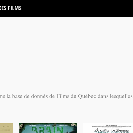
DES FILMS
ans la base de donnés de Films du Québec dans lesquelles