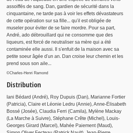
assoiffés de sang. Dan, gardien de sécurité dans la
cinquantaine, ne tarde pas à voir les effets dévastateurs
de cette opération sur sa fille... qu'il est obligée de
museler pour éviter de se faire mordre. Pour sa part,
André, ado débrouillard qui ne consomme que des
liqueurs, est forcé de neutraliser sa mère qui a été
contaminée elle aussi. Il s'enfuit de la maison avec sa
petite soeur âgée d'un an. Dan croise leur chemin et les
prend sous son aile...
©Charles-Henri Ramond
Distribution
Iani Bédard (André), Roy Dupuis (Dan), Marianne Fortier
(Patricia), Claire et Léonie Ledru (Annie), Anne-Élisabeth
Bossé (Josée), Claudia Ferri (Camila), Mylène Mackay
(La Marche à Suivre), Stéphane Crête (Michel), Louis-
Georges Girard (Marcel), Mahée Paiement (Maud),
Simon Oliver Fecteau (Patrick Nault), Jean-Pierre