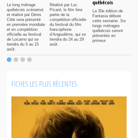
québécois
F
Le long métrage
Réalisé par Luc
québécois scénarisé
Picard, le film fera
La 30e édition de
A
et réalisé par Denis
partie de la
Fantasia débute
p
Côté sera présenté
compétition officielle
cette semaine. Six
p
en première mondiale
du festival du film
longs métrages
F
et en compétition
francophone
québécois seront
S
officielle au festival
d’Angoulême, qui se
présentés en
s
de Locarno qui se
tiendra du 24 au 29
primeur.
p
tiendra du 5 au 15
août.
q
août.
p
c
F
FICHES LES PLUS RÉCENTES