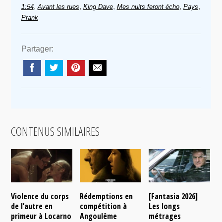
,
,
,
,
,
1:54
Avant les rues
King Dave
Mes nuits feront écho
Pays
Prank
Partager:
CONTENUS SIMILAIRES
Violence du corps
Rédemptions en
[Fantasia 2026]
L
de l’autre en
compétition à
Les longs
p
primeur à Locarno
Angoulême
métrages
c