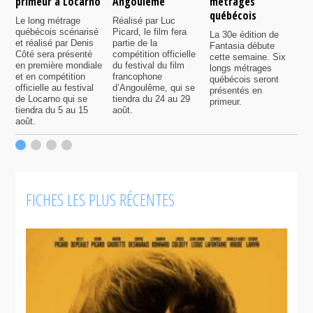
primeur à Locarno
Angoulême
métrages
c
québécois
F
Le long métrage
Réalisé par Luc
québécois scénarisé
Picard, le film fera
La 30e édition de
A
et réalisé par Denis
partie de la
Fantasia débute
p
Côté sera présenté
compétition officielle
cette semaine. Six
p
en première mondiale
du festival du film
longs métrages
F
et en compétition
francophone
québécois seront
S
officielle au festival
d’Angoulême, qui se
présentés en
s
de Locarno qui se
tiendra du 24 au 29
primeur.
p
tiendra du 5 au 15
août.
q
août.
p
c
F
FICHES LES PLUS RÉCENTES