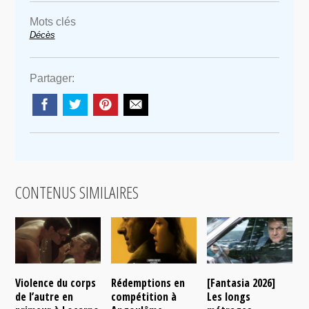
Mots clés
Décès
Partager:
CONTENUS SIMILAIRES
Violence du corps
Rédemptions en
[Fantasia 2026]
L
de l’autre en
compétition à
Les longs
p