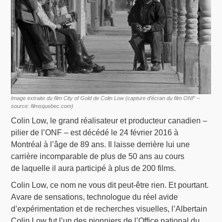
Image extraite du film City of Gold de Colin Low (capture d’écran du film ONF –
source: filmsquebec.com)
Colin Low, le grand réalisateur et producteur canadien –
pilier de l’ONF – est décédé le 24 février 2016 à
Montréal à l’âge de 89 ans. Il laisse derrière lui une
carrière incomparable de plus de 50 ans au cours
de laquelle il aura participé à plus de 200 films.
Colin Low, ce nom ne vous dit peut-être rien. Et pourtant.
Avare de sensations, technologue du réel avide
d’expérimentation et de recherches visuelles, l’Albertain
Colin Low fut l’un des pionniers de l’Office national du