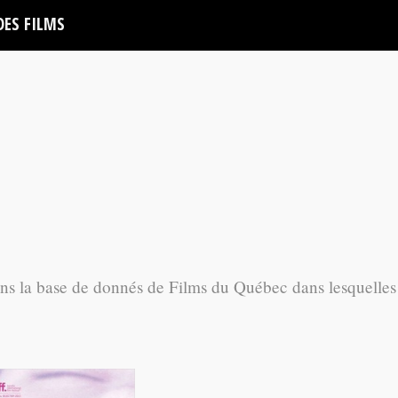
DES FILMS
ans la base de donnés de Films du Québec dans lesquelles