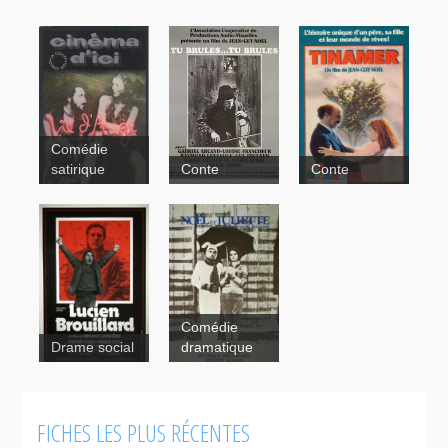
Comédie
Vie d'ange
satirique
Conte
Conte
Tinamer
Tu
brûles... Tu
brûles...
Comédie
Drame social
dramatique
Noël et
Juliette
FICHES LES PLUS RÉCENTES