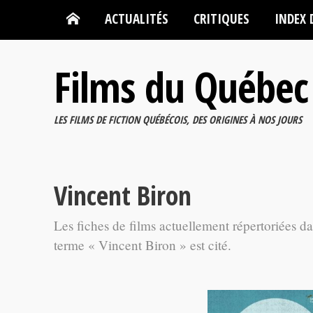
ACTUALITÉS
CRITIQUES
INDEX 
Films du Québec
LES FILMS DE FICTION QUÉBÉCOIS, DES ORIGINES À NOS JOURS
Vincent Biron
Les fiches de films actuellement répertoriées d
terme « Vincent Biron » est cité.