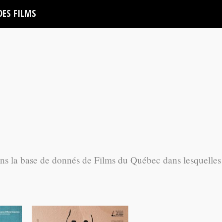
DES FILMS
ans la base de donnés de Films du Québec dans lesquelles