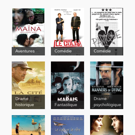
Maïna
Le colis
Aventures
Comédie
Comédie
Un
petit vent de
Drame
Drame
panique
Le
historique
Fantastique
psychologique
Marais
Truffe
La
Cité
Manners of
dying