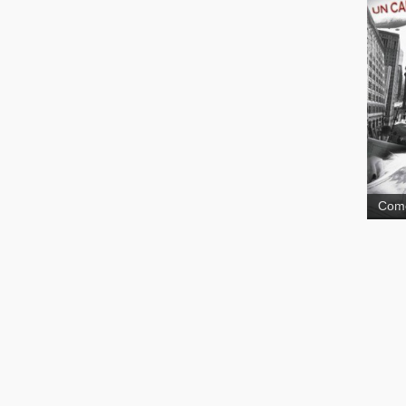
capi
Comé