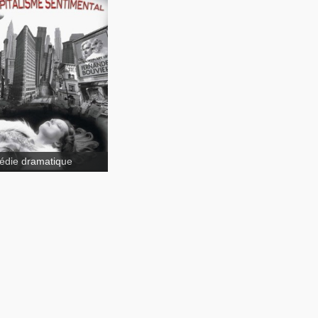
Un
talisme sentimental
die dramatique