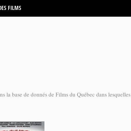
DES FILMS
ans la base de donnés de Films du Québec dans lesquelles