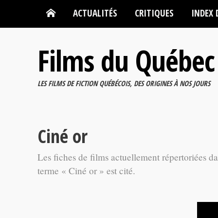
ACTUALITÉS
CRITIQUES
INDEX 
Films du Québec
LES FILMS DE FICTION QUÉBÉCOIS, DES ORIGINES À NOS JOURS
Ciné or
Les fiches de films actuellement répertoriées d
terme « Ciné or » est cité.