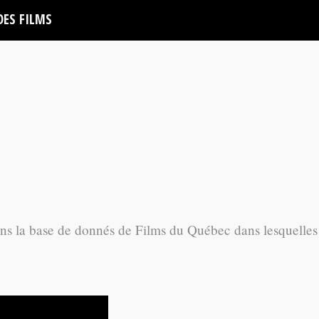
DES FILMS
ans la base de donnés de Films du Québec dans lesquelles