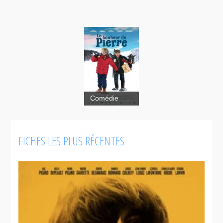
Comédie
FICHES LES PLUS RÉCENTES
Cruising Bar
2
Bonheur de
Pierre