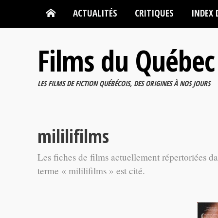
ACTUALITÉS
CRITIQUES
INDEX 
Films du Québec
LES FILMS DE FICTION QUÉBÉCOIS, DES ORIGINES À NOS JOURS
mililifilms
Les fiches de films actuellement répertoriées d
terme « mililifilms » est cité.