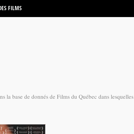
DES FILMS
ans la base de donnés de Films du Québec dans lesquelles