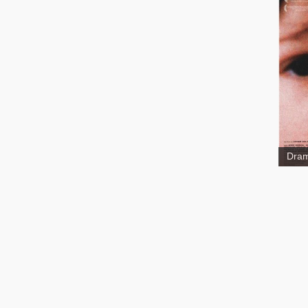
mèr
Dra