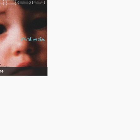
J'ai tué ma
e
me