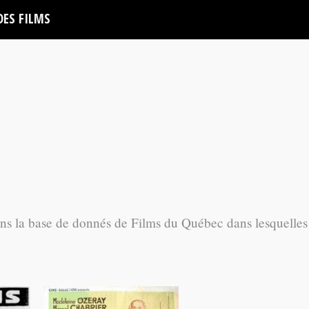
DES FILMS
ans la base de donnés de Films du Québec dans lesquelles