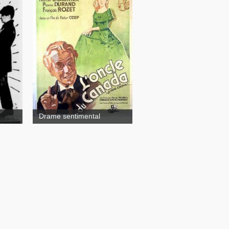
Le Père Chopin
os
Honneurs aux
vaillants pionniers. Vive le
cinéma québécois!
Drame sentimental