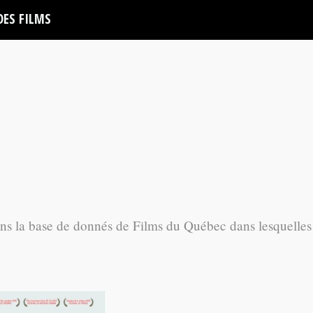
DES FILMS
ans la base de donnés de Films du Québec dans lesquelles