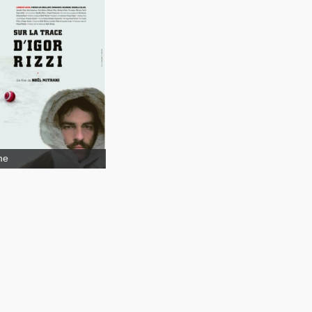
Sur la trace
or Rizzi
me