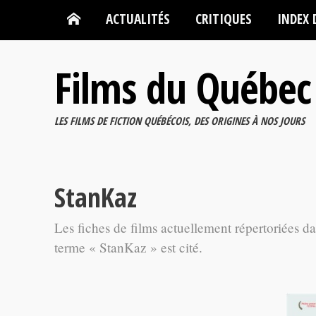
ACTUALITÉS
CRITIQUES
INDEX 
Films du Québec
LES FILMS DE FICTION QUÉBÉCOIS, DES ORIGINES À NOS JOURS
StanKaz
Les fiches de films actuellement répertoriées d
terme « StanKaz » est cité.