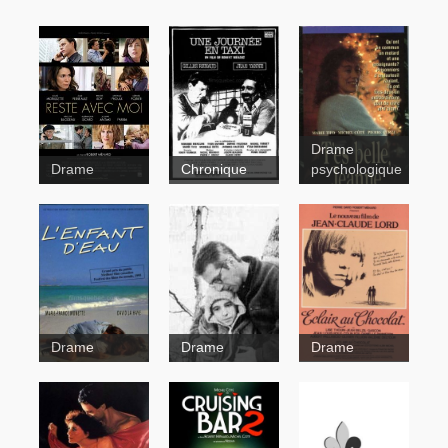
Drame
Drame
Chronique
psychologique
T'es belle,
Jeanne
Une journée
en taxi
Drame
Drame
Drame
Eclair au
chocolat
Le jardin
d'Anna