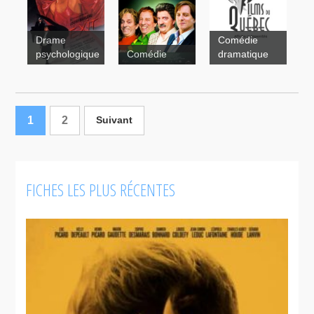
Cruising
Drame
Comédie
Bar
psychologique
Comédie
dramatique
Cruising Bar
2
1
2
Suivant
Blue, la
magnifique
Cruising
FICHES LES PLUS RÉCENTES
Bar