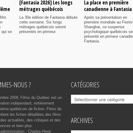
[Fantasia 2026] Les longs
La place en première
ulême
métrages québécois
canadienne à Fantasia
film
La 30e édition de Fantasia débute
Après sa présentation en
on
cette semaine. Six longs
première mondiale au Festiv
m
métrages québécois seront
Shanghai, ce suspense
 qui se
présentés en primeur.
psychologique québécois se
présenté en primeur canadi
Fantasia.
MMES-NOUS ?
CATÉGORIES
Catégories
mbre 2008, Films du Québec est un
rmation indépendant, entièrement
néma québécois de fiction. Films du
ient les fiches détaillées des films
ARCHIVES
des actualités, des critiques et des
onces et bien plus.
 administration : Charles-Henri
Archives