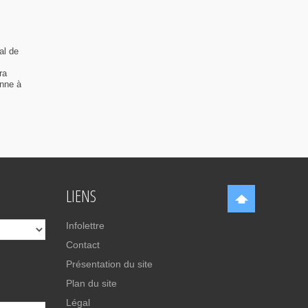
al de
ra
enne à
LIENS
Infolettre
Contact
Présentation du site
Plan du site
Légal