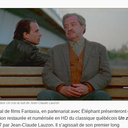
dans Un zoo la nuit de Jean-Claude Lauzon
nal de films Fantasia, en partenariat avec Éléphant présenteront
sion restaurée et numérisée en HD du classique québécois
Un 
87 par Jean-Claude Lauzon. Il s’agissait de son premier long