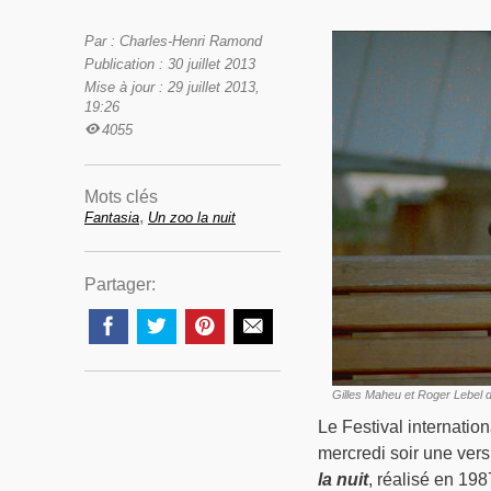
Par : Charles-Henri Ramond
Publication : 30 juillet 2013
Mise à jour : 29 juillet 2013,
19:26
4055
Mots clés
,
Fantasia
Un zoo la nuit
Partager:
Gilles Maheu et Roger Lebel 
Le Festival internatio
mercredi soir une ver
la nuit
, réalisé en 19