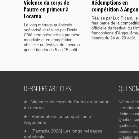
Violence du corps de
Rédemptions en
l’autre en primeur à
compétition à Ango
Locarno
Réalisé par Luc Picard, le 
fera partie de la compétiti
Le long métrage québécois
officielle du festival du fil
scénarisé et réalisé par Denis
francophone d’Angoulême,
Côté sera présenté en première
tiendra du 24 au 29 août.
mondiale et en compétition
officielle au festival de Locarno
qui se tiendra du 5 au 15 août.
DERNIERS ARTICLES
QUI SO
Violence du corps de l’autre en primeur
Né en déce
à Locarno
site d'info
dédié au ci
Rédemptions en compétition à
Québec cont
Angoulême
québécois, 
[Fantasia 2026] Les longs métrages
bandes ann
québécois
Création et