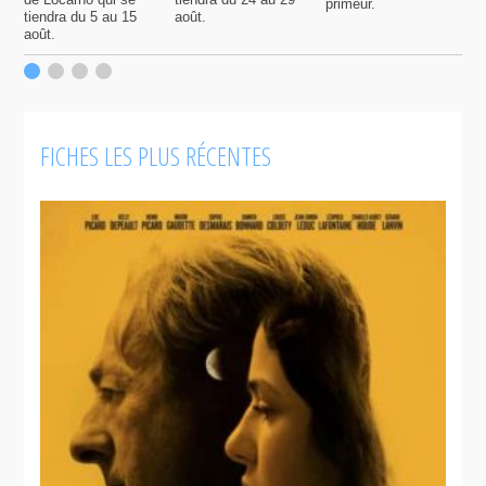
primeur.
p
tiendra du 5 au 15
août.
q
août.
p
c
F
FICHES LES PLUS RÉCENTES