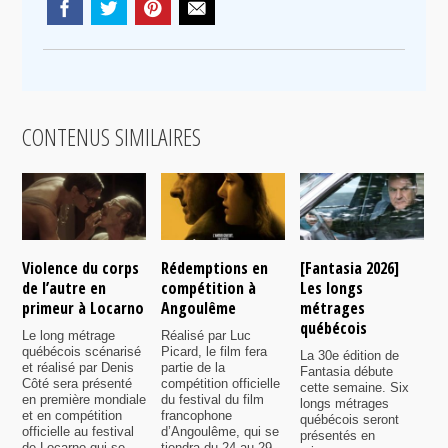
CONTENUS SIMILAIRES
Violence du corps
Rédemptions en
[Fantasia 2026]
L
de l’autre en
compétition à
Les longs
p
primeur à Locarno
Angoulême
métrages
c
québécois
F
Le long métrage
Réalisé par Luc
québécois scénarisé
Picard, le film fera
La 30e édition de
A
et réalisé par Denis
partie de la
Fantasia débute
p
Côté sera présenté
compétition officielle
cette semaine. Six
p
en première mondiale
du festival du film
longs métrages
F
et en compétition
francophone
québécois seront
S
officielle au festival
d’Angoulême, qui se
présentés en
s
de Locarno qui se
tiendra du 24 au 29