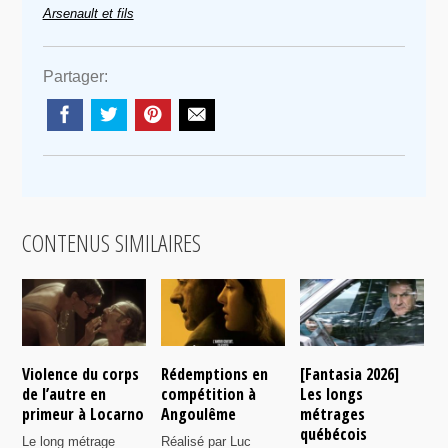
Arsenault et fils
Partager:
CONTENUS SIMILAIRES
Violence du corps
Rédemptions en
[Fantasia 2026]
L
de l’autre en
compétition à
Les longs
p
primeur à Locarno
Angoulême
métrages
c
québécois
F
Le long métrage
Réalisé par Luc