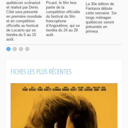
québécois scénarisé
Picard, le film fera
La 30e édition de
A
et réalisé par Denis
partie de la
Fantasia débute
p
Côté sera présenté
compétition officielle
cette semaine. Six
p
en première mondiale
du festival du film
longs métrages
F
et en compétition
francophone
québécois seront
S
officielle au festival
d’Angoulême, qui se
présentés en
s
de Locarno qui se
tiendra du 24 au 29
primeur.
p
tiendra du 5 au 15
août.
q
août.
p
c
F
FICHES LES PLUS RÉCENTES