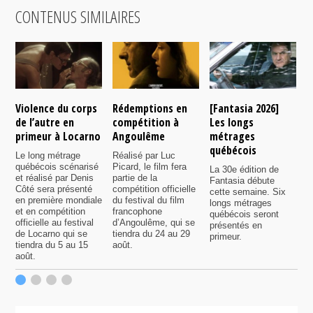
CONTENUS SIMILAIRES
Violence du corps
Rédemptions en
[Fantasia 2026]
L
de l’autre en
compétition à
Les longs
p
primeur à Locarno
Angoulême
métrages
c
québécois
F
Le long métrage
Réalisé par Luc
québécois scénarisé
Picard, le film fera
La 30e édition de
A
et réalisé par Denis
partie de la
Fantasia débute
p
Côté sera présenté
compétition officielle
cette semaine. Six
p
en première mondiale
du festival du film
longs métrages
F
et en compétition
francophone
québécois seront
S
officielle au festival
d’Angoulême, qui se
présentés en
s
de Locarno qui se
tiendra du 24 au 29
primeur.
p
tiendra du 5 au 15
août.
q
août.
p
c
F