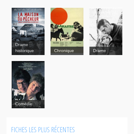
Drame
historique
Chronique
Drame
Le jardin
La piastre
d'Anna
Comédie
FICHES LES PLUS RÉCENTES