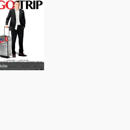
Ego Trip
édie