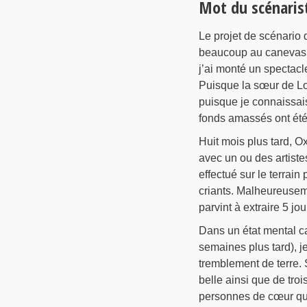
Mot du scénaris
Le projet de scénario 
beaucoup au canevas d
j’ai monté un spectacl
Puisque la sœur de Lo
puisque je connaissais
fonds amassés ont été
Huit mois plus tard, 
avec un ou des artistes
effectué sur le terrain
criants. Malheureuseme
parvint à extraire 5 jo
Dans un état mental ca
semaines plus tard), j
tremblement de terre. 
belle ainsi que de tr
personnes de cœur qui,