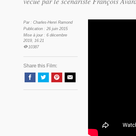
vécue par le scénariste François Avar
Par : Charles-Henri Ramond
Publication : 26 juin 2015
Mise à jour : 6 décembre
2019, 16:21
10387
Share this Film: