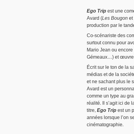
Ego Trip
est une coméd
Avard (
Les Bougon
et 
production par le tan
Co-scénariste des co
surtout connu pour avo
Mario Jean ou encore F
Gémeaux…) et œuvre ac
Écrit sur le ton de la s
médias et de la sociét
et ne sachant plus le s
Avard est un personna
comme un type au gran
réalité. Il s’agit ici
titre,
Ego Trip
est un p
années lorsque l’on s
cinématographie.