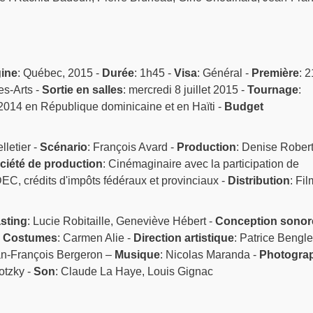
gine
: Québec, 2015 -
Durée
: 1h45 -
Visa
: Général -
Première
: 2
es-Arts -
Sortie en salles
: mercredi 8 juillet 2015 -
Tournage
:
014 en République dominicaine et en Haïti -
Budget
lletier -
Scénario
: François Avard -
Production
: Denise Robert
ciété de production
: Cinémaginaire avec la participation de
C, crédits d'impôts fédéraux et provinciaux -
Distribution
: Fi
sting
: Lucie Robitaille, Geneviève Hébert -
Conception sonor
-
Costumes
: Carmen Alie -
Direction artistique
: Patrice Bengle
an-François Bergeron –
Musique
: Nicolas Maranda -
Photogra
otzky -
Son
: Claude La Haye, Louis Gignac