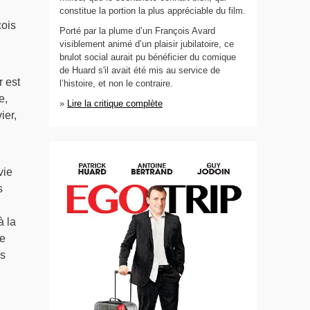
constitue la portion la plus appréciable du film.
çois
Porté par la plume d’un François Avard
visiblement animé d’un plaisir jubilatoire, ce
brulot social aurait pu bénéficier du comique
de Huard s'il avait été mis au service de
r est
l’histoire, et non le contraire.
e,
»
Lire la critique complète
ier,
vie
s
à la
ce
es