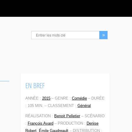
EN BREF
ANNÉE :
2015
–
GENRE :
Comédie
–
DURÉE
: 105 MIN. –
CLASSEMENT :
Général
RÉALISATION :
Benoit Pelletier
–
SCÉNARIO
:
François Avard
–
PRODUCTION :
Denise
Robert
,
Émile Gaudreault
–
DISTRIBUTION :