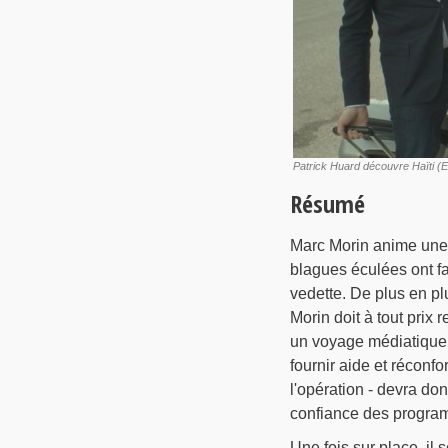
Patrick Huard découvre Haïti (Ego
Résumé
Marc Morin anime une 
blagues éculées ont fai
vedette. De plus en pl
Morin doit à tout prix 
un voyage médiatique
fournir aide et réconfo
l'opération - devra do
confiance des progra
Une fois sur place, il 