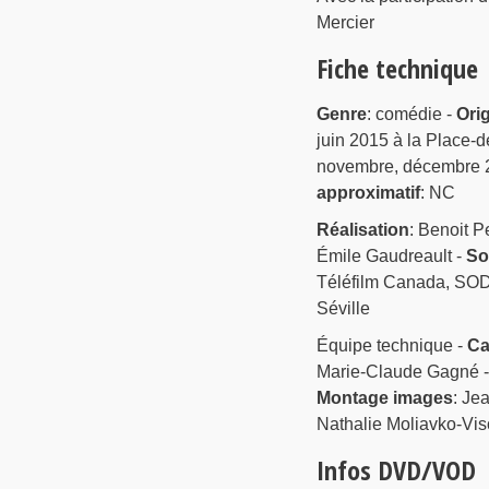
Mercier
Fiche technique
Genre
: comédie -
Ori
juin 2015 à la Place-d
novembre, décembre 2
approximatif
: NC
Réalisation
: Benoit Pe
Émile Gaudreault -
So
Téléfilm Canada, SODE
Séville
Équipe technique -
Ca
Marie-Claude Gagné 
Montage images
: Je
Nathalie Moliavko-Vis
Infos DVD/VOD