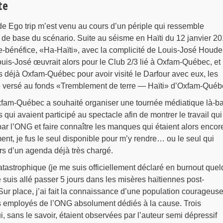
te
de Ego trip m’est venu au cours d’un périple qui ressemble
e base du scénario. Suite au séisme en Haïti du 12 janvier 20
e-bénéfice, «Ha-Haïti», avec la complicité de Louis-José Houde
uis-José œuvrait alors pour le Club 2/3 lié à Oxfam-Québec, et
 déjà Oxfam-Québec pour avoir visité le Darfour avec eux, les
 versé au fonds «Tremblement de terre — Haïti» d’Oxfam-Québ
Oxfam-Québec a souhaité organiser une tournée médiatique là-b
 qui avaient participé au spectacle afin de montrer le travail qui
 par l’ONG et faire connaître les manques qui étaient alors encor
nt, je fus le seul disponible pour m’y rendre… ou le seul qui
urs d’un agenda déjà très chargé.
tastrophique (je me suis officiellement déclaré en burnout que
e suis allé passer 5 jours dans les misères haïtiennes post-
Sur place, j’ai fait la connaissance d’une population courageuse
ois employés de l’ONG absolument dédiés à la cause. Trois
 sans le savoir, étaient observées par l’auteur semi dépressif