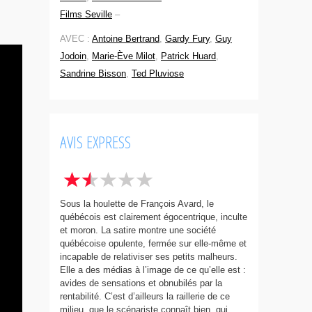
Films Seville
–
AVEC :
Antoine Bertrand
,
Gardy Fury
,
Guy
Jodoin
,
Marie-Ève Milot
,
Patrick Huard
,
Sandrine Bisson
,
Ted Pluviose
AVIS EXPRESS
Sous la houlette de François Avard, le
québécois est clairement égocentrique, inculte
et moron. La satire montre une société
québécoise opulente, fermée sur elle-même et
incapable de relativiser ses petits malheurs.
Elle a des médias à l’image de ce qu’elle est :
avides de sensations et obnubilés par la
rentabilité. C’est d’ailleurs la raillerie de ce
milieu, que le scénariste connaît bien, qui