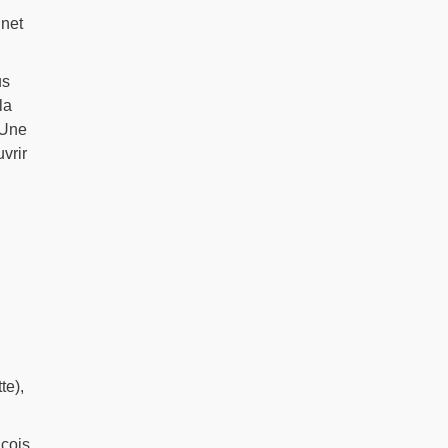
inet
us
la
 Une
vrir
te),
nçois