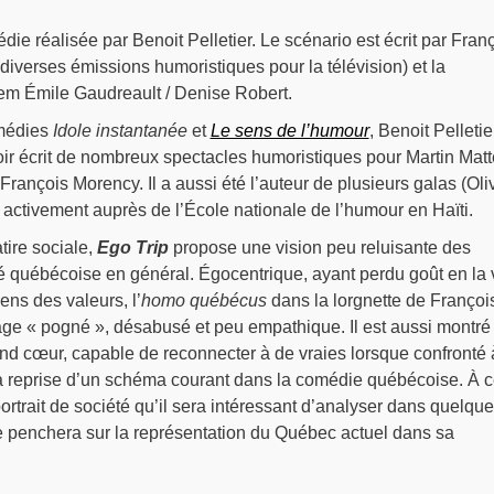
ie réalisée par Benoit Pelletier. Le scénario est écrit par Fran
diverses émissions humoristiques pour la télévision) et la
dem Émile Gaudreault / Denise Robert.
médies
Idole instantanée
et
Le sens de l’humour
, Benoit Pelletie
ir écrit de nombreux spectacles humoristiques pour Martin Matt
rançois Morency. Il a aussi été l’auteur de plusieurs galas (Oliv
tivement auprès de l’École nationale de l’humour en Haïti.
atire sociale,
Ego Trip
propose une vision peu reluisante des
é québécoise en général. Égocentrique, ayant perdu goût en la 
ens des valeurs, l’
homo québécus
dans la lorgnette de Françoi
ge « pogné », désabusé et peu empathique. Il est aussi montré
d cœur, capable de reconnecter à de vraies lorsque confronté 
 de la reprise d’un schéma courant dans la comédie québécoise. À 
ortrait de société qu’il sera intéressant d’analyser dans quelqu
e penchera sur la représentation du Québec actuel dans sa