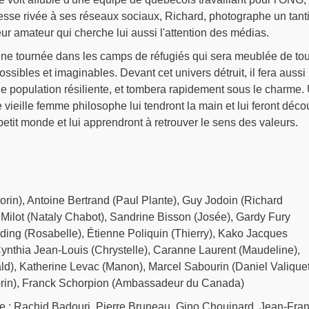
esse rivée à ses réseaux sociaux, Richard, photographe un tant
r amateur qui cherche lui aussi l'attention des médias.
une tournée dans les camps de réfugiés qui sera meublée de to
ossibles et imaginables. Devant cet univers détruit, il fera aussi 
 population résiliente, et tombera rapidement sous le charme.
ne vieille femme philosophe lui tendront la main et lui feront décou
n petit monde et lui apprendront à retrouver le sens des valeurs.
rin), Antoine Bertrand (Paul Plante), Guy Jodoin (Richard
Milot (Nataly Chabot), Sandrine Bisson (Josée), Gardy Fury
ing (Rosabelle), Étienne Poliquin (Thierry), Kako Jacques
 Cynthia Jean-Louis (Chrystelle), Caranne Laurent (Maudeline),
ld), Katherine Levac (Manon), Marcel Sabourin (Daniel Valiquet
orin), Franck Schorpion (Ambassadeur du Canada)
 de : Rachid Badouri, Pierre Bruneau, Gino Chouinard, Jean-Fra