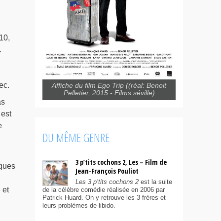
10,
.
ec.
Affiche du film Ego Trip ((réal: Benoit
Pelletier, 2015 - Films séville)
as
 est
e
DU MÊME GENRE
3 p’tits cochons 2, Les – Film de
lques
Jean-François Pouliot
Les 3 p’tits cochons 2
est la suite
 et
de la célèbre comédie réalisée en 2006 par
Patrick Huard. On y retrouve les 3 frères et
leurs problèmes de libido.