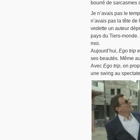
bourré de sarcasmes qu
Je n’avais pas le temps
n’avais pas la tête de l
vedette un auteur dépr
pays du Tiers-monde. J
moi.
Aujourd’hui,
Ego trip
ex
ses beautés. Même au m
Avec
Ego trip
, on pro
une swing au spectateu