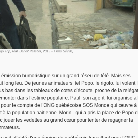
 Trip, réal. Benoit Pelletier, 2015 – Films Séville)
émission humoristique sur un grand réseu de télé. Mais ses
t long feu. De jeunes animateurs, tel Popo, le rigolo, lui volent 
us bas dans les tableaux de cotes d'écoute, proche de la relégat
remonter dans l'estime populaire. Paul, son agent, lui organise a
 pour le compte de l'ONG québécoise SOS Monde qui œuvre à
rt à la population haitienne. Morin - qui a pris la place de Popo 
nc jouer les vedettes au grand cœur pour tenter de regagner la
mmateurs.
se voit affublé d'une équipe de québécois travaillant pour l'ONG,