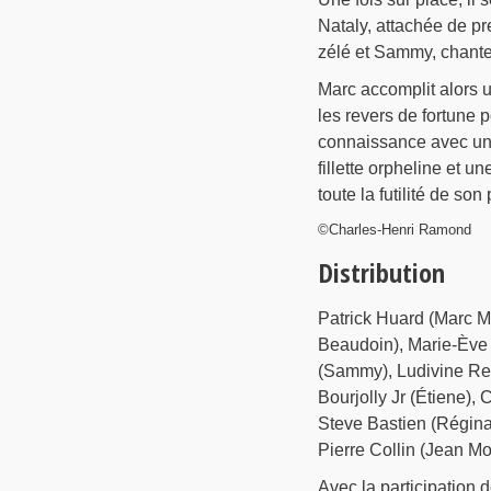
Nataly, attachée de pr
zélé et Sammy, chanteu
Marc accomplit alors 
les revers de fortune p
connaissance avec une
fillette orpheline et u
toute la futilité de so
©Charles-Henri Ramond
Distribution
Patrick Huard (Marc Mo
Beaudoin), Marie-Ève 
(Sammy), Ludivine Red
Bourjolly Jr (Étiene),
Steve Bastien (Régina
Pierre Collin (Jean M
Avec la participation