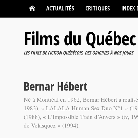
ACTUALITÉS
CRITIQUES
INDEX 
Films du Québec
LES FILMS DE FICTION QUÉBÉCOIS, DES ORIGINES À NOS JOURS
Bernar Hébert
Né à Montréal en 1962, Bernar Hébert a réalisé,
1983), « LALALA Human Sex Duo N°1 » (1987
(1988), « L’Impossible Train d’Anvers » (tv, 19
de Velasquez » (1994).