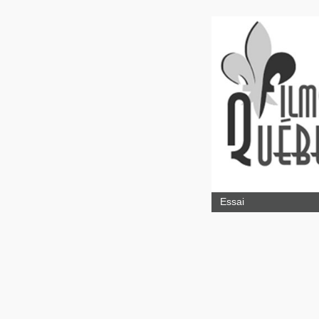
La Nuit du délu
Essai