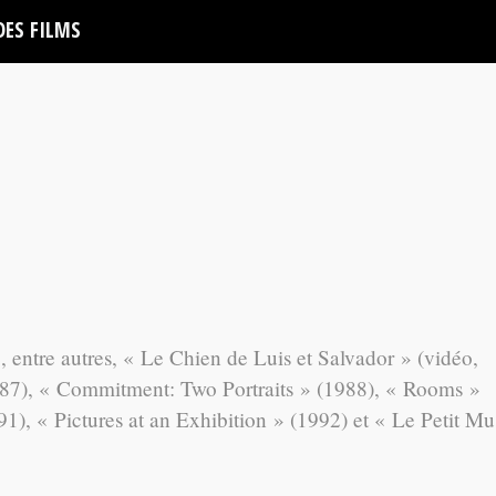
DES FILMS
 entre autres, « Le Chien de Luis et Salvador » (vidéo,
), « Commitment: Two Portraits » (1988), « Rooms »
91), « Pictures at an Exhibition » (1992) et « Le Petit M