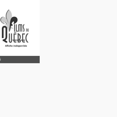
La bête
oire
i