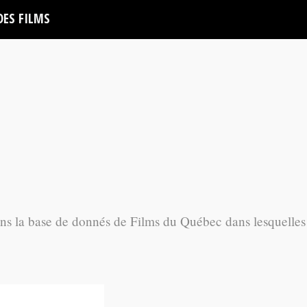
DES FILMS
ans la base de donnés de Films du Québec dans lesquelles