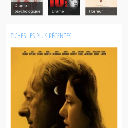
Drame
psychologique
Drame
Horreur
FICHES LES PLUS RÉCENTES
10
1/2
Les
sept jours
du talion