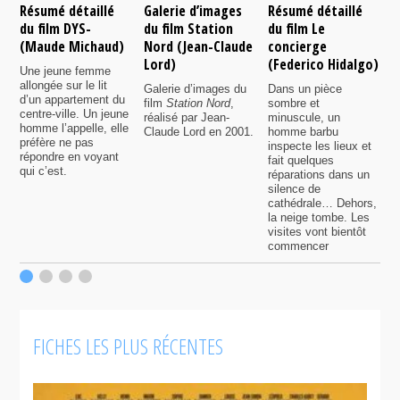
Résumé détaillé
Galerie d’images
Résumé détaillé
R
du film DYS-
du film Station
du film Le
d
(Maude Michaud)
Nord (Jean-Claude
concierge
d
Lord)
(Federico Hidalgo)
Une jeune femme
B
allongée sur le lit
q
Galerie d’images du
Dans un pièce
d’un appartement du
e
film
Station Nord
,
sombre et
centre-ville. Un jeune
r
réalisé par Jean-
minuscule, un
homme l’appelle, elle
a
Claude Lord en 2001.
homme barbu
préfère ne pas
p
inspecte les lieux et
répondre en voyant
p
fait quelques
qui c’est.
d
réparations dans un
s
silence de
q
cathédrale… Dehors,
la neige tombe. Les
visites vont bientôt
commencer
FICHES LES PLUS RÉCENTES