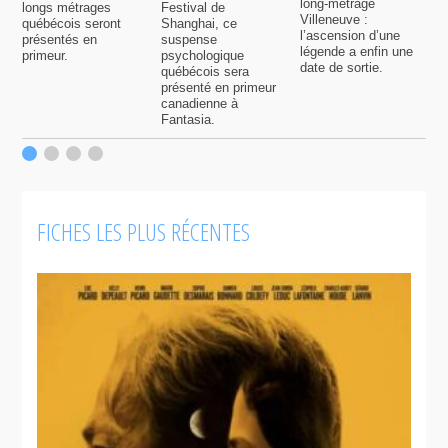
long-métrage
longs métrages
Festival de
q
Villeneuve :
québécois seront
Shanghai, ce
f
l’ascension d’une
présentés en
suspense
légende a enfin une
primeur.
psychologique
date de sortie.
québécois sera
présenté en primeur
canadienne à
Fantasia.
FICHES LES PLUS RÉCENTES