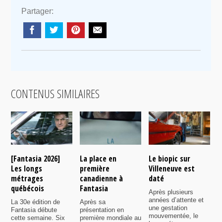
Partager:
CONTENUS SIMILAIRES
[Fantasia 2026]
La place en
Le biopic sur
R
Les longs
première
Villeneuve est
s
métrages
canadienne à
daté
C
québécois
Fantasia
e
Après plusieurs
P
années d’attente et
La 30e édition de
Après sa
v
une gestation
Fantasia débute
présentation en
i
mouvementée, le
cette semaine. Six
première mondiale au
d