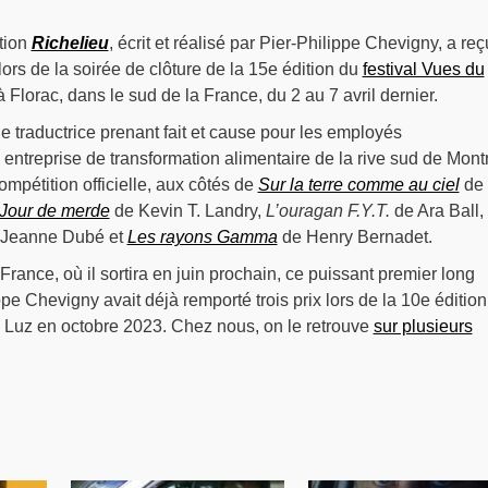
tion
Richelieu
, écrit et réalisé par Pier-Philippe Chevigny, a reç
lors de la soirée de clôture de la 15e édition du
festival Vues du
 à Florac, dans le sud de la France, du 2 au 7 avril dernier.
ne traductrice prenant fait et cause pour les employés
ntreprise de transformation alimentaire de la rive sud de Montr
 compétition officielle, aux côtés de
Sur la terre comme au ciel
de
Jour de merde
de Kevin T. Landry,
L’ouragan F.Y.T.
de Ara Ball,
-Jeanne Dubé et
Les rayons Gamma
de Henry Bernadet.
France, où il sortira en juin prochain, ce puissant premier long
pe Chevigny avait déjà remporté trois prix lors de la 10e édition
e Luz en octobre 2023. Chez nous, on le retrouve
sur plusieurs