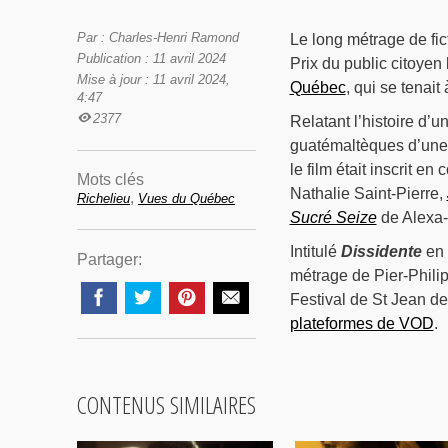
Par : Charles-Henri Ramond
Le long métrage de fic
Publication : 11 avril 2024
Prix du public citoyen 
Mise à jour : 11 avril 2024,
Québec
, qui se tenait
4:47
2377
Relatant l’histoire d’u
guatémaltèques d’une e
le film était inscrit en
Mots clés
Nathalie Saint-Pierre,
,
Richelieu
Vues du Québec
Sucré Seize
de Alexa
Intitulé
Dissidente
en 
Partager:
métrage de Pier-Philip
Festival de St Jean d
plateformes de VOD
.
CONTENUS SIMILAIRES