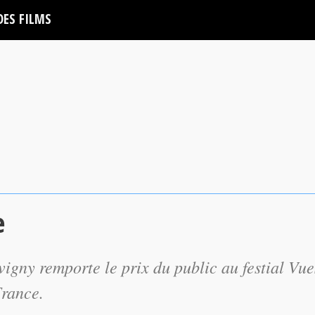
DES FILMS
e
igny remporte le prix du public au festial Vue
France.