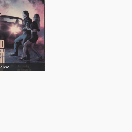
And Then You Die
pense
hriller