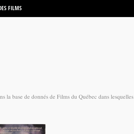
DES FILMS
ans la base de donnés de Films du Québec dans lesquelles