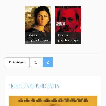
Drame
Drame
psychologique
psychologique
20h17, rue
Darling
Contre toute
espérance
1
2
Précédent
FICHES LES PLUS RÉCENTES