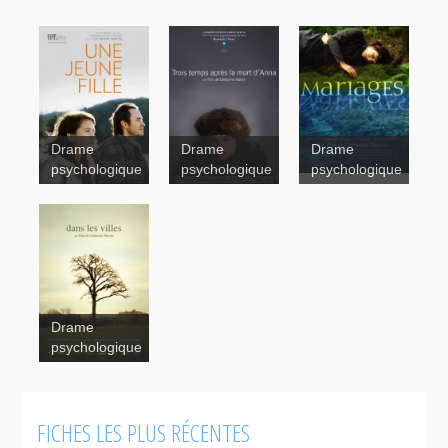
Drame
Drame
Drame
Mariages
psychologique
psychologique
psychologique
Trois temps
Trois temps
après la
après la
mort
mort d’Anna
d'Anna
Drame
psychologique
FICHES LES PLUS RÉCENTES