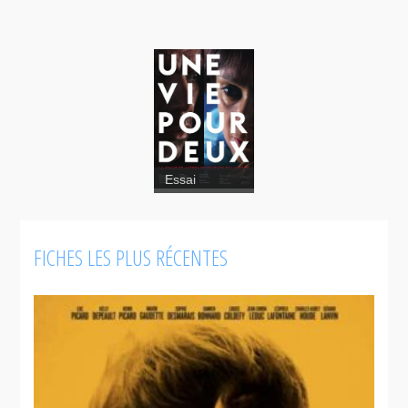
Essai
Une
FICHES LES PLUS RÉCENTES
vie pour
deux