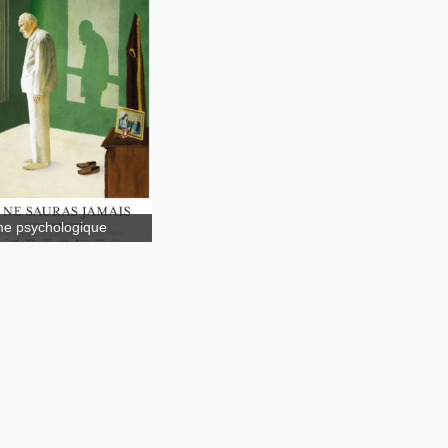
affamés
Tuktuq
e psychologique