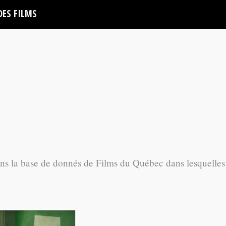
DES FILMS
ans la base de donnés de Films du Québec dans lesquelles