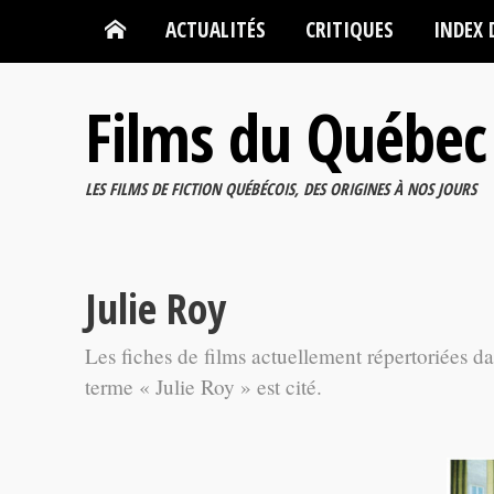
ACTUALITÉS
CRITIQUES
INDEX 
Films du Québec
LES FILMS DE FICTION QUÉBÉCOIS, DES ORIGINES À NOS JOURS
Julie Roy
Les fiches de films actuellement répertoriées d
terme « Julie Roy » est cité.