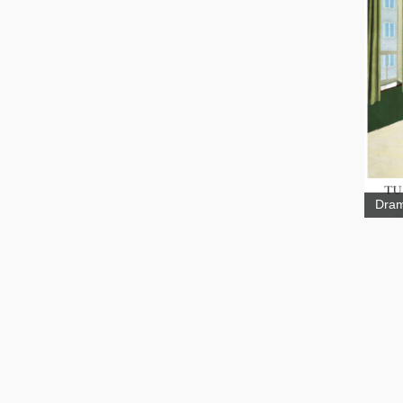
Les 
Dram