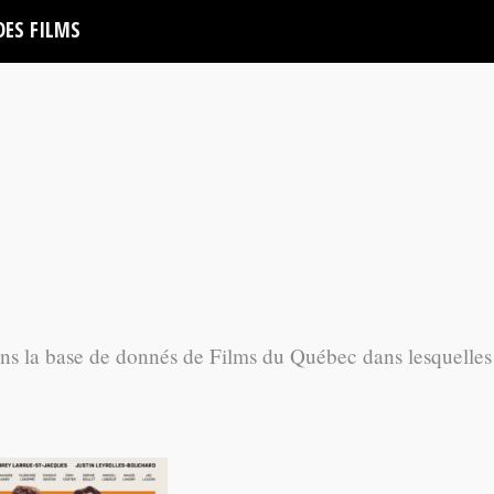
DES FILMS
ans la base de donnés de Films du Québec dans lesquelles