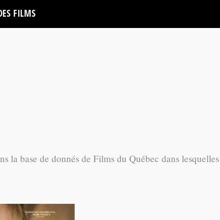
DES FILMS
ans la base de donnés de Films du Québec dans lesquelles