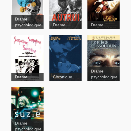
Drame
psychologique
Drame
Drame
Autrui
Drame
Pour
Sonatine
Drame
Chronique
psychologique
l'amour de
La vie d'un
Dieu
héros
Le
piège
d'Issoudun
Drame
Suzie
psychologique