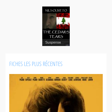
Suspense
The
FICHES LES PLUS RÉCENTES
Cedar's
Tears