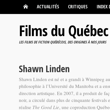
ACTUALITÉS
CRITIQUES
INDEX 
Films du Québec
LES FILMS DE FICTION QUÉBÉCOIS, DES ORIGINES À NOS JOURS
Shawn Linden
Shawn Linden est né et a grandi à Winnipeg au 
philosophie à l’Université du Manitoba et a ens
direction artistique. En 2007, il a produit de 
noir, a circulé dans plus de cinquante festivals 
The Good Lie
réalise
, une coproduction Québe