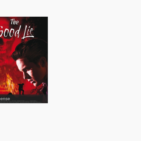
The Good Lie
pense