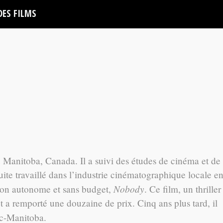
DES FILMS
Manitoba, Canada. Il a suivi des études de cinéma et de
uite travaillé dans l’industrie cinématographique locale e
Nobody
façon autonome et sans budget,
. Ce film, un thriller
et a remporté une douzaine de prix. Cinq ans plus tard, il
c-Manitoba.