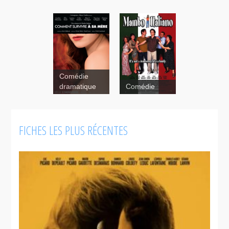
Comédie
dramatique
Comédie
Surviving
my mother
FICHES LES PLUS RÉCENTES
Mambo
Italiano