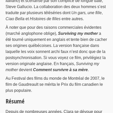
Italiano
) et scénarisé par son complice de longue date,
Steve Gallucio. La collaboration des deux hommes s’est
traduite par plusieurs téléséries dont
Un gars, une fille
,
Ciao Bella
et
Histoires de filles
entre autres.
À noter que pour des raisons commerciales évidentes
(marché anglophone oblige),
Surviving my mother
a
été tourné uniquement en anglais et tente bien de cacher
ses origines québécoises. La version française dans
laquelle les voix sonnent archi faux n’est donc que de la
postsynchronisation. Si vous voyez ce film, privilégiez la
version originale anglaise. En français,
Surviving my
mother
devient
Comment survivre à sa mère
.
Au Festival des films du monde de Montréal de 2007, le
film de Gaudreault se mérita le Prix du film canadien le
plus populaire.
Résumé
Depuis de nombreuses années, Clara se dévoue pour