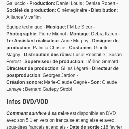
Galluccio -
Production
: Daniel Louis ; Denise Robert -
Société de production
: Cinémaginaire -
Distribution
:
Alliance Vivafilm
Équipe technique -
Musique
: FM Le Sieur -
Photographie
: Pierre Mignot -
Montage
: Debra Karen -
1er Assistant réalisateur
: Anne Murphy -
Designer de
production
: Patricia Christie -
Costumes
: Ginette
Magny -
Distribution des rôles
: Lucie Robitaille ; Susan
Forrest -
Superviseur de production
: Hélène Grimard -
Directeur de production
: Gilles Légaré -
Directeur de
postproduction
: Georges Jardon -
Création sonore
: Marie-Claude Gagné -
Son
: Claude
Lahaye ; Bernard Gariepy Strobl
Infos DVD/VOD
Comment survivre à sa mère
est disponible en DVD
avec son 5.1 en version française et anglaise et avec
sous-titres français et anglais -
Date de sortie
: 18 février