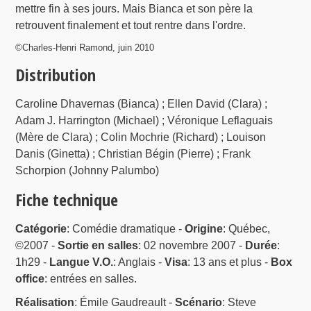
mettre fin à ses jours. Mais Bianca et son père la
retrouvent finalement et tout rentre dans l'ordre.
©Charles-Henri Ramond, juin 2010
Distribution
Caroline Dhavernas (Bianca) ; Ellen David (Clara) ;
Adam J. Harrington (Michael) ; Véronique Leflaguais
(Mère de Clara) ; Colin Mochrie (Richard) ; Louison
Danis (Ginetta) ; Christian Bégin (Pierre) ; Frank
Schorpion (Johnny Palumbo)
Fiche technique
Catégorie
: Comédie dramatique -
Origine
: Québec,
©2007 -
Sortie en salles
: 02 novembre 2007 -
Durée
:
1h29 -
Langue V.O.
: Anglais -
Visa
: 13 ans et plus -
Box
office
: entrées en salles.
Réalisation
: Émile Gaudreault -
Scénario
: Steve