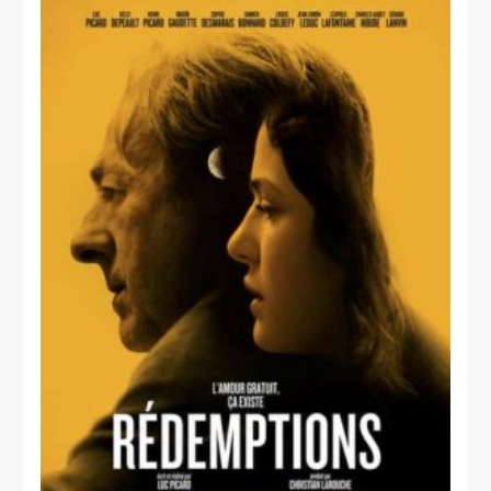
La
rage de
l'ange