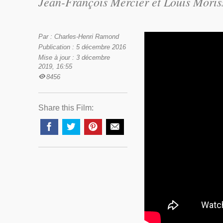
Jean-François Mercier et Louis Moriss
Par : Charles-Henri Ramond
Publication : 5 décembre 2016
Mise à jour : 3 décembre
2019, 16:55
8456
Share this Film: