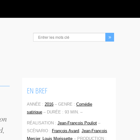
EN BREF
ANNÉE :
2016
–
GENRE :
Comédie
satirique
–
DURÉE : 93 MIN. –
on
RÉALISATION :
Jean-François Pouliot
–
d,
SCÉNARIO :
François Avard
,
Jean-François
Mercier
,
Louis Morissette
–
PRODUCTION :