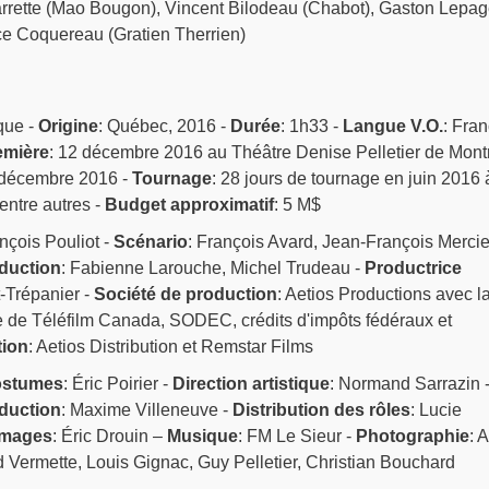
rrette (Mao Bougon), Vincent Bilodeau (Chabot), Gaston Lepag
ice Coquereau (Gratien Therrien)
que -
Origine
: Québec, 2016 -
Durée
: 1h33 -
Langue V.O.
: Fran
emière
: 12 décembre 2016 au Théâtre Denise Pelletier de Mont
 décembre 2016 -
Tournage
: 28 jours de tournage en juin 2016 
entre autres -
Budget approximatif
: 5 M$
nçois Pouliot -
Scénario
: François Avard, Jean-François Mercie
duction
: Fabienne Larouche, Michel Trudeau -
Productrice
-Trépanier -
Société de production
: Aetios Productions avec l
re de Téléfilm Canada, SODEC, crédits d'impôts fédéraux et
tion
: Aetios Distribution et Remstar Films
stumes
: Éric Poirier -
Direction artistique
: Normand Sarrazin 
oduction
: Maxime Villeneuve -
Distribution des rôles
: Lucie
images
: Éric Drouin –
Musique
: FM Le Sieur -
Photographie
: 
Vermette, Louis Gignac, Guy Pelletier, Christian Bouchard