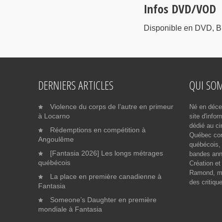
Infos DVD/VOD
Disponible en DVD, Bl
DERNIERS ARTICLES
QUI SO
Violence du corps de l’autre en primeur
Né en déce
à Locarno
site d'info
dédié au ci
Rédemptions en compétition à
Québec cont
Angoulême
québécois, 
[Fantasia 2026] Les longs métrages
bandes ann
québécois
Création et
Ramond, me
La place en première canadienne à
des critiqu
Fantasia
Someone’s Daughter en première
mondiale à Fantasia