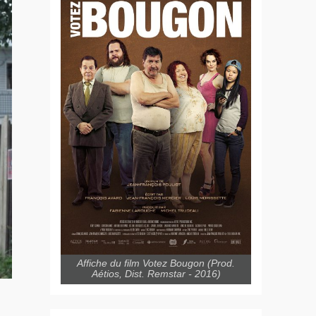
Affiche du film Votez Bougon (Prod.
Aétios, Dist. Remstar - 2016)