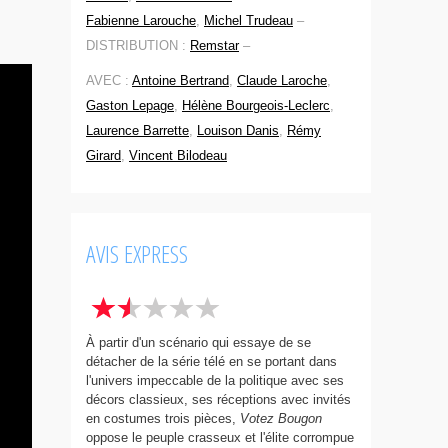
Fabienne Larouche
,
Michel Trudeau
–
DISTRIBUTION :
Remstar
–
AVEC :
Antoine Bertrand
,
Claude Laroche
,
Gaston Lepage
,
Hélène Bourgeois-Leclerc
,
Laurence Barrette
,
Louison Danis
,
Rémy
Girard
,
Vincent Bilodeau
AVIS EXPRESS
À partir d'un scénario qui essaye de se
détacher de la série télé en se portant dans
l'univers impeccable de la politique avec ses
décors classieux, ses réceptions avec invités
en costumes trois pièces,
Votez Bougon
oppose le peuple crasseux et l'élite corrompue