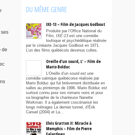
DU MÊME GENRE
e
IXE-13 – Film de Jacques Godbout
Produite par l’Office National du
 ses
Film,
IXE-13
est une comédie
loufoque et psychédélique réalisée
par le cinéaste Jacques Godbout en 1971.
e de
L’un des films québécois devenus cultes.
Oreille d’un sourd, L’ – Film de
vec
Mario Bolduc
L’Oreille d’un sourd est une
comédie satirique québécoise réalisée par
ans
Mario Bolduc qui fut brièvement distribuée en
salles au printemps de 1996. Mario Bolduc est
surtout connu pour ses romans noirs et pour
sa biographie de la chanteuse Nanette
Workman. Il a également coscénarisé les
longs métrages Le dernier tunnel, d’Érik
Canuel (2004) et La…
Elvis Gratton II: Miracle à
Memphis – Film de Pierre
Falardeau