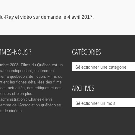
u-Ray et vidéo sur demande le 4 avril 2017.
MMES-NOUS ?
CATÉGORIES
Catégories
mbre 2008, Films du Québec est un
rmation indépendant, entièrement
néma québécois de fiction. Films du
ient les fiches détaillées des films
ARCHIVES
des actualités, des critiques et des
onces et bien plus.
 administration : Charles-Henri
Archives
mbre de l'Association québécoise
es de cinéma.