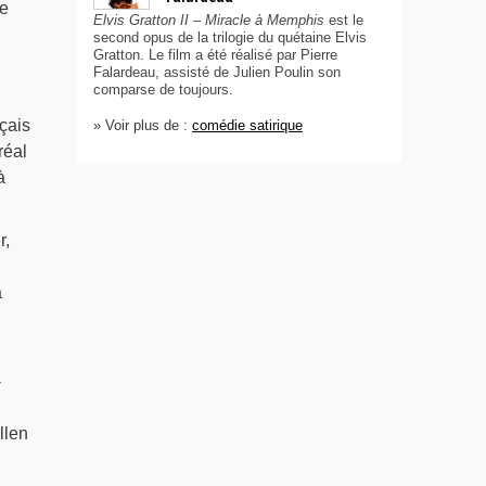
e
Elvis Gratton II – Miracle à Memphis
est le
second opus de la trilogie du quétaine Elvis
Gratton. Le film a été réalisé par Pierre
Falardeau, assisté de Julien Poulin son
comparse de toujours.
çais
» Voir plus de :
comédie satirique
réal
à
r,
a
-
Allen