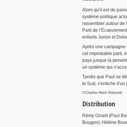
Alors qu'il est de pass
système politique actu
rassembler autour de lu
Parti de l’Écœurement
enfants Junior et Dolo
Après une campagne é
cet improbable parti, é
pays jusque là perverti
un système qui n'accep
Tandis que Paul se dé
le Sud, s'entiche d'un
©Charles-Henri Ramond
Distribution
Rémy Girard (Paul Bou
Bougon), Hélène Bour