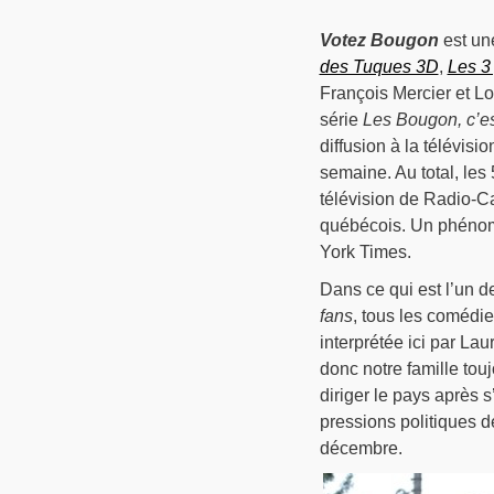
Votez Bougon
est une
des Tuques 3D
,
Les 3 
François Mercier et Lo
série
Les Bougon, c’est
diffusion à la télévis
semaine. Au total, les
télévision de Radio-C
québécois. Un phénomè
York Times.
Dans ce qui est l’un d
fans
, tous les comédie
interprétée ici par La
donc notre famille tou
diriger le pays après s’
pressions politiques d
décembre.