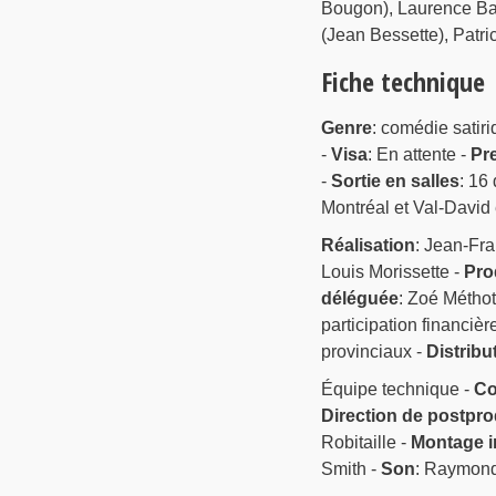
Bougon), Laurence Ba
(Jean Bessette), Patr
Fiche technique
Genre
: comédie satiri
-
Visa
: En attente -
Pr
-
Sortie en salles
: 16
Montréal et Val-David 
Réalisation
: Jean-Fra
Louis Morissette -
Pro
déléguée
: Zoé Méthot
participation financiè
provinciaux -
Distribu
Équipe technique -
Co
Direction de postpr
Robitaille -
Montage 
Smith -
Son
: Raymond 