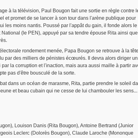
age à la télévision, Paul Bougon fait une sortie en règle contre l
el et promet de se lancer à son tour dans l'arène publique pour
i les moins nantis. Poussé par l'appât du gain, il fonde alors le
 National (le PEN), appuyé par sa tendre épouse Rita ainsi que
rès.
lectorale rondement menée, Papa Bougon se retrouve à la têt
lu par des milliers de pénistes écœurés. Il devra alors diriger un
 par la corruption et l'inaction, mais aura aussi maille à partir a
te pas d'être bousculé de la sorte.
bat dans un océan de marasme, Rita, partie prendre le soleil d
 jeune et beau cubain qui ne cesse de lui chambouler les sens...
gon), Louison Danis (Rita Bougon), Antoine Bertrand (Junior
geois Leclerc (Dolorès Bougon), Claude Laroche (Mononque