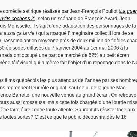
 comédie satirique réalisée par Jean-François Pouliot (
La guer
p’tits cochons 2
), selon un scénario de François Avard, Jean-
uis Morissette. Il s’agit d’une adaptation des personnages de la
 aussi ça la vie !
qui a marqué l’imaginaire collectif lors de sa
ion, rassemblant en moyenne près de deux million de fidèles cha
 50 épisodes diffusés du 7 janvier 2004 au 1er mai 2006 à la
anada ont occupé une part de marché de 52% au petit écran
ne télévisuel qui a même fait l’objet d’un reportage dans le 
es films québécois les plus attendus de l’année par ses nombre
ns reprennent leur rôle original, sauf celui de la jeune Mao
urence Barrette, une nouvelle venue au grand écran. On retrouve
jours aussi crosseuse, mais cette fois chargée d’une lourde miss
être faire élire contre toute attente. Sauront-ils résister face aux
e toutes sortes? C’est ce que le public découvrira dès le 16