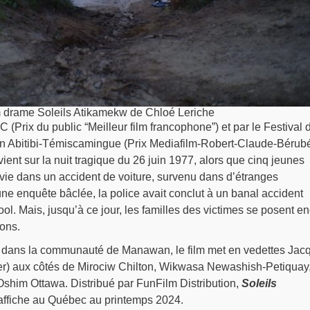
lm drame Soleils Atikamekw de Chloé Leriche
 (Prix du public “Meilleur film francophone”) et par le Festival 
en Abitibi-Témiscamingue (Prix Mediafilm-Robert-Claude-Bérubé
ient sur la nuit tragique du 26 juin 1977, alors que cinq jeunes
vie dans un accident de voiture, survenu dans d’étranges
ne enquête bâclée, la police avait conclut à un banal accident
ool. Mais, jusqu’à ce jour, les familles des victimes se posent e
ons.
 dans la communauté de Manawan, le film met en vedettes Jac
r) aux côtés de Mirociw Chilton, Wikwasa Newashish-Petiquay
Oshim Ottawa. Distribué par FunFilm Distribution,
Soleils
affiche au Québec au printemps 2024.