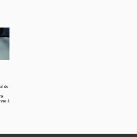
al de
ra
enne à