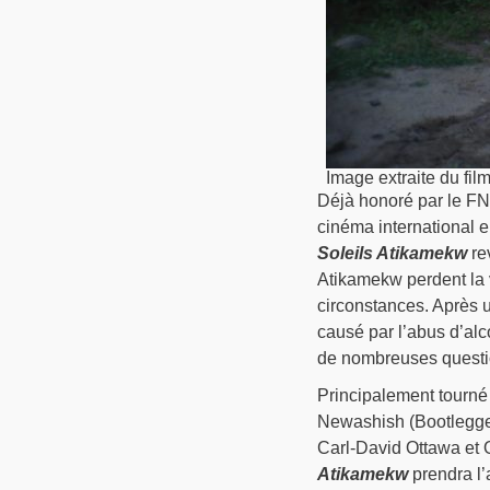
Image extraite du fi
Déjà honoré par le FNC
cinéma international 
Soleils Atikamekw
rev
Atikamekw perdent la 
circonstances. Après u
causé par l’abus d’alc
de nombreuses questi
Principalement tourné
Newashish (Bootlegge
Carl-David Ottawa et 
Atikamekw
prendra l’