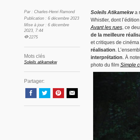
Par : Charles-Henri Ramond
Soleils Atikamekw
a r
Publication : 6 décembre 2023
Whistler, dont l’éditi
Mise à jour : 6 décembre
Avant les rues
, ce de
2023, 7:44
de la meilleure réalis
2275
et critiques de cinéma 
réalisation
. L’ensembl
Mots clés
interprétation
. À not
Soleils atikamekw
photo du film
Simple 
Partager: