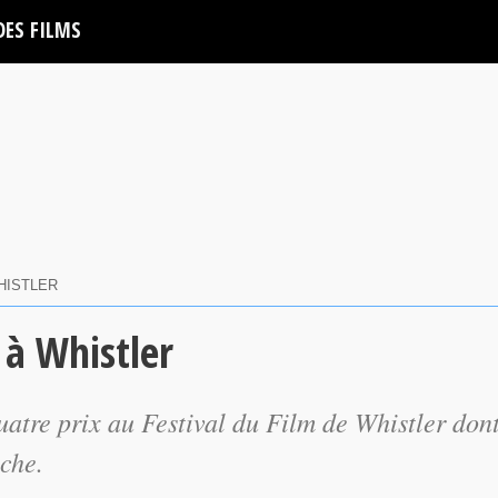
DES FILMS
HISTLER
 à Whistler
uatre prix au Festival du Film de Whistler don
nche.