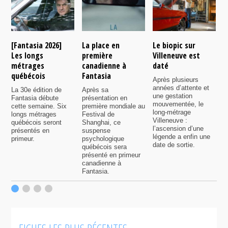
[Fantasia 2026]
La place en
Le biopic sur
R
Les longs
première
Villeneuve est
s
métrages
canadienne à
daté
C
québécois
Fantasia
e
Après plusieurs
P
années d’attente et
La 30e édition de
Après sa
v
une gestation
Fantasia débute
présentation en
i
mouvementée, le
cette semaine. Six
première mondiale au
d
long-métrage
longs métrages
Festival de
q
Villeneuve :
québécois seront
Shanghai, ce
f
l’ascension d’une
présentés en
suspense
légende a enfin une
primeur.
psychologique
date de sortie.
québécois sera
présenté en primeur
canadienne à
Fantasia.