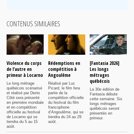
CONTENUS SIMILAIRES
Violence du corps
Rédemptions en
[Fantasia 2026]
L
de l’autre en
compétition à
Les longs
p
primeur à Locarno
Angoulême
métrages
c
québécois
F
Le long métrage
Réalisé par Luc
québécois scénarisé
Picard, le film fera
La 30e édition de
A
et réalisé par Denis
partie de la
Fantasia débute
p
Côté sera présenté
compétition officielle
cette semaine. Six
p
en première mondiale
du festival du film
longs métrages
F
et en compétition
francophone
québécois seront
S
officielle au festival
d’Angoulême, qui se
présentés en
s
de Locarno qui se
tiendra du 24 au 29
primeur.
p
tiendra du 5 au 15
août.
q
août.
p
c