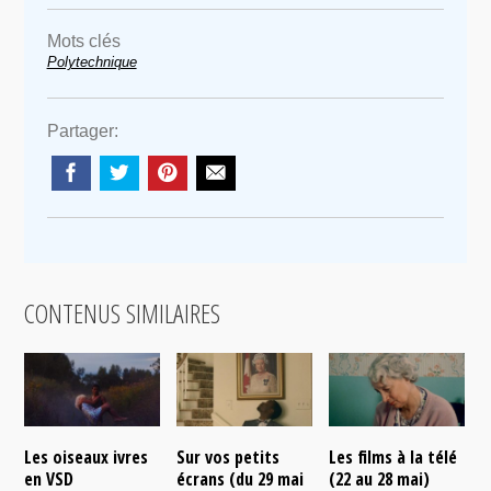
Mots clés
Polytechnique
Partager:
CONTENUS SIMILAIRES
Les oiseaux ivres
Sur vos petits
Les films à la télé
N
en VSD
écrans (du 29 mai
(22 au 28 mai)
d