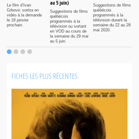
au 5 juin)
Le film d’Ivan
Suggestions de films
P
Grbovic sortira en
québécois
p
Suggestions de films
vidéo à la demande
programmés à la
q
québécois
le 18 janvier
télévision durant la
s
programmés à la
prochain.
semaine du 22 au 28
d
télévision ou sortant
mai 2020.
l
en VOD au cours de
la semaine du 29 mai
au 5 juin.
FICHES LES PLUS RÉCENTES